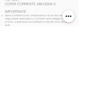
CONTA CORRENTE
48616356-3
IMPORTANTE
Após conferência do comprovante e envio dos dados, sua
vaga estará reservada e o contrato será redigido e enviado
a você, a assinatura se realizará no dia de inicio de sua
aula.
NÃO realizamos cancelamento turma por falta de alunos, se
tiver apenas 1 (uma) pessoa em sala o curso irá ocorrer, a
não ser que seja desejo do aluno entrar em uma turma com
mais pessoas.
Caso você deseje o empréstimo de equipamento da escola
(flash e/ou câmera - ambos sem custo), nos avise no
campo 'Marca e modelo da câmera'.
QUERO
RESERVAR
MINHA VAGA