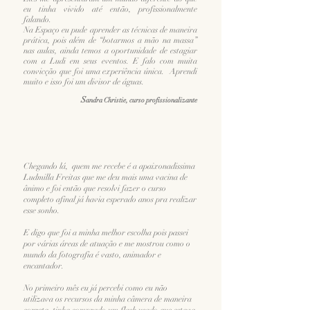
eu tinha vivido até então, profissionalmente
falando.
Na Espaço eu pude aprender as técnicas de maneira
prática, pois além de “botarmos a mão na massa”
nas aulas, ainda temos a oportunidade de estagiar
com a Ludi em seus eventos. E falo com muita
convicção que foi uma experiência única. Aprendi
muito e isso foi um divisor de águas.
S
andra Christie, curso profissionalizante
Chegando lá, quem me recebe é a apaixonadissima
Ludmilla Freitas que me deu mais uma vacina de
ânimo e foi então que resolvi fazer o curso
completo afinal já havia esperado anos pra realizar
esse sonho.
E digo que foi a minha melhor escolha pois passei
por várias áreas de atuação e me mostrou como o
mundo da fotografia é vasto, animador e
encantador.
No primeiro mês eu já percebi como eu não
utilizava os recursos da minha câmera de maneira