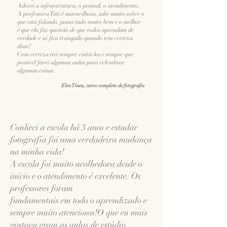
Adorei a infraestrutura, o pessoal, o atendimento.
A professora Tati é maravilhosa, sabe muito sobre o
que está falando, passa tudo muito bem e o melhor
é que ela faz questão de que todos aprendam de
verdade e só fica tranquila quando tem certeza
disso!
Com certeza irei sempre visitá-los e sempre que
possível farei algumas aulas para relembrar
algumas coisas.
Elen Tineu, curso completo de fotografia
Conheci a escola há 3 anos e estudar
fotografia foi uma verdadeira mudança
na minha vida!
A escola foi muito acolhedora desde o
início e o atendimento é excelente. Os
professores foram
fundamentais em todo o aprendizado e
sempre muito atenciosos!O que eu mais
gostava eram as aulas de estúdio,