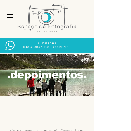
11 97473 7884
RUA GEÓRGIA, 228 - BROOKLIN SP
.depoimentos.
Eles me apresentaram um mundo diferente do que