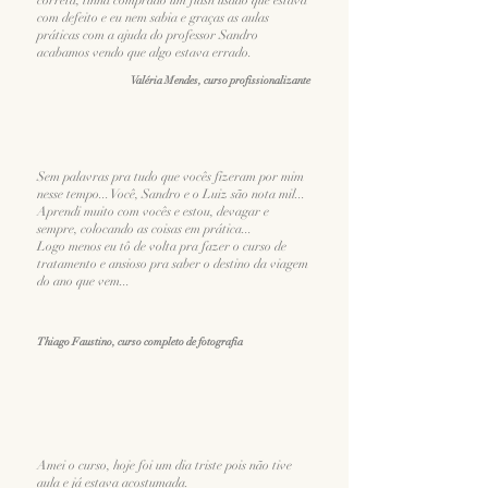
correta, tinha comprado um flash usado que estava
com defeito e eu nem sabia e graças as aulas
práticas com a ajuda do professor Sandro
acabamos vendo que algo estava errado.
Valéria Mendes, curso profissionalizante
Sem palavras pra tudo que vocês fizeram por mim
nesse tempo... Você, Sandro e o Luiz são nota mil...
Aprendi muito com vocês e estou, devagar e
sempre, colocando as coisas em prática...
Logo menos eu tô de volta pra fazer o curso de
tratamento e ansioso pra saber o destino da viagem
do ano que vem...
Thiago Faustino, curso completo de fotografia
Amei o curso, hoje foi um dia triste pois não tive
aula e já estava acostumada.