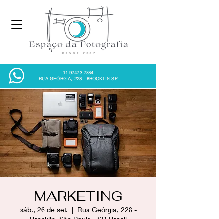
11 97473 7884
RUA GEÓRGIA, 228 - BROOKLIN SP
MARKETING
sáb., 26 de set.
  |  
Rua Geórgia, 228 -
Brooklin, São Paulo - SP, Brasil