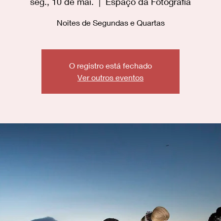
seg., 10 de mai.
  |  
Espaço da Fotografia
Noites de Segundas e Quartas
O registro está fechado
Ver outros eventos