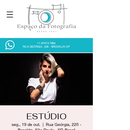
11 97473 7884
RUA GEÓRGIA, 228 - BROOKLIN SP
ESTÚDIO
seg., 19 de out.
  |  
Rua Geórgia, 228 -
Brooklin, São Paulo - SP, Brasil